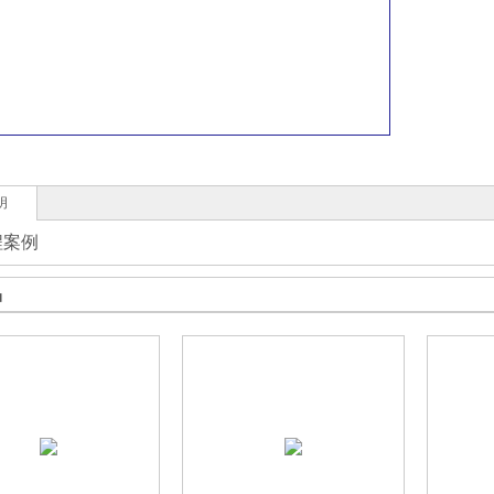
收藏
明
程案例
品